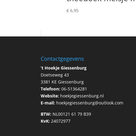
€
6,95
Contactgegevens
’t Hoekje Giessenburg
Doetseweg 43
3381 KE Giessenburg
Telefoon:
06-51364281
Website:
hoekjegiessenburg.nl
E-mail:
hoekjegiessenburg@outlook.com
BTW:
NL00121 61 79 B39
KvK:
24072977