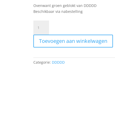
Ovenwant groen geblokt van DDDDD
Beschikbaar via nabestelling
Ovenwant
groen
geblokt
Toevoegen aan winkelwagen
quantity
Categorie:
DDDDD