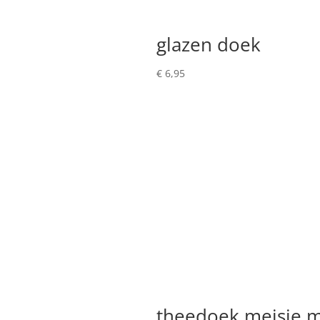
glazen doek
€
6,95
theedoek meisje m