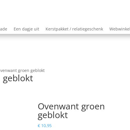
lade
Een dagje uit
Kerstpakket / relatiegeschenk
Webwinke
venwant groen geblokt
 geblokt
Ovenwant groen
geblokt
€
10,95