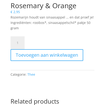
Rosemary & Orange
€
2,95
Rozemarijn houdt van sinaasappel … en dat proef je!
Ingrediënten: rooibos*, sinaasappelschil* pakje 50
gram
Rosemary
&
Orange
Toevoegen aan winkelwagen
quantity
Categorie:
Thee
Related products