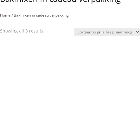
Home
/ Bakmixen in cadeau verpakking
Sorted
Showing all 3 results
by
price:
low
to
high