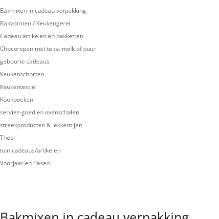
Bakmixen in cadeau verpakking
Bakvormen / Keukengerei
Cadeau artikelen en pakketten
Chocorepen met tekst melk of puur
geboorte cadeaus
Keukenschorten
Keukentextiel
Kookboeken
servies-goed en ovenschalen
streekproducten & lekkernijen
Thee
tuin cadeaus/artikelen
Voorjaar en Pasen
Bakmixen in cadeau verpakking