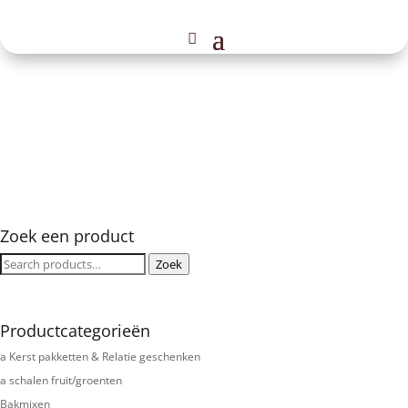
Zoek een product
Zoeken
Zoek
voor:
Productcategorieën
a Kerst pakketten & Relatie geschenken
a schalen fruit/groenten
Bakmixen