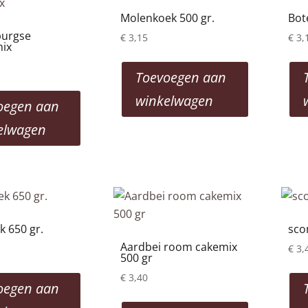
low
Molenkoek 500 gr.
Bot
to
burgse
€
3,15
€
3,
ix
high
Toevoegen aan
winkelwagen
oegen aan
elwagen
k 650 gr.
sco
Aardbei room cakemix
€
3,
500 gr
€
3,40
oegen aan