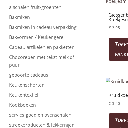
a schalen fruit/groenten
Giessen
Bakmixen
Koekjesm
Bakmixen in cadeau verpakking
€
2,95
Bakvormen / Keukengerei
Toev
Cadeau artikelen en pakketten
wink
Chocorepen met tekst melk of
puur
geboorte cadeaus
Keukenschorten
Keukentextiel
Kruidkoe
€
3,40
Kookboeken
servies-goed en ovenschalen
Toev
streekproducten & lekkernijen