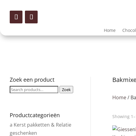
Home
Choco
Bakmix
Zoek een product
Zoeken
Zoek
voor:
Home
/ B
Productcategorieën
Showing 1–1
a Kerst pakketten & Relatie
geschenken