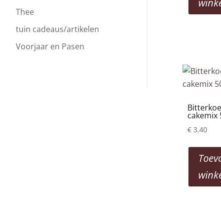
wink
Thee
tuin cadeaus/artikelen
Voorjaar en Pasen
Bitterko
cakemix 
€
3,40
Toev
wink