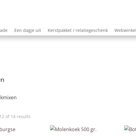
lade
Een dagje uit
Kerstpakket / relatiegeschenk
Webwinke
en
akmixen
Sorted
2 of 14 results
by
price: