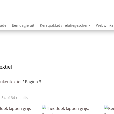
lade
Een dagje uit
Kerstpakket / relatiegeschenk
Webwinke
xtiel
ukentextiel
/ Pagina 3
Sorted
34 of 34 results
by
price: