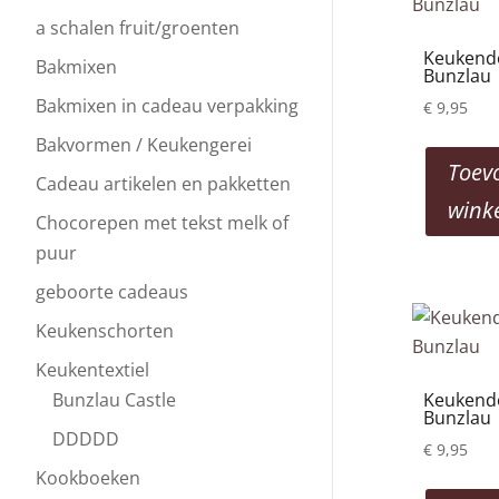
a schalen fruit/groenten
Keukendo
Bakmixen
Bunzlau
Bakmixen in cadeau verpakking
€
9,95
Bakvormen / Keukengerei
Toev
Cadeau artikelen en pakketten
wink
Chocorepen met tekst melk of
puur
geboorte cadeaus
Keukenschorten
Keukentextiel
Bunzlau Castle
Keukendo
Bunzlau
DDDDD
€
9,95
Kookboeken