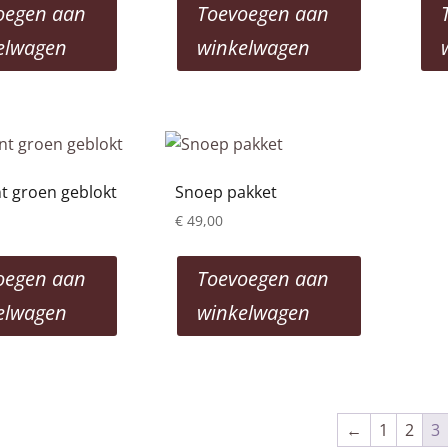
oegen aan
Toevoegen aan
elwagen
winkelwagen
 groen geblokt
Snoep pakket
€
49,00
oegen aan
Toevoegen aan
elwagen
winkelwagen
←
1
2
3