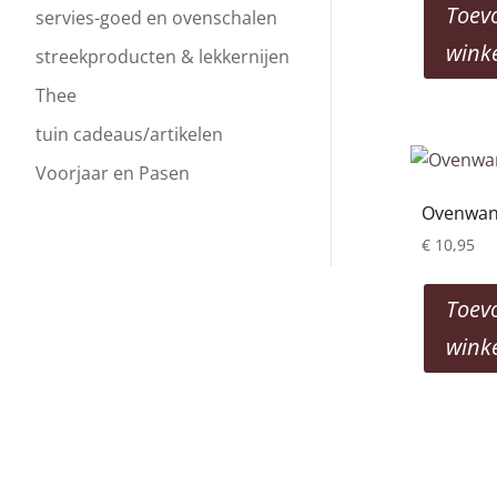
Toev
servies-goed en ovenschalen
wink
streekproducten & lekkernijen
Thee
tuin cadeaus/artikelen
Voorjaar en Pasen
Ovenwant
€
10,95
Toev
wink