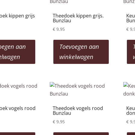
low
to
ek kippen grijs
Theedoek kippen grijs.
Keu
Bunzlau
Bun
high
€
9,95
€
9,
oegen aan
Toevoegen aan
elwagen
winkelwagen
ek vogels rood
Theedoek vogels rood
Keu
Bunzlau
don
€
9,95
€
9,