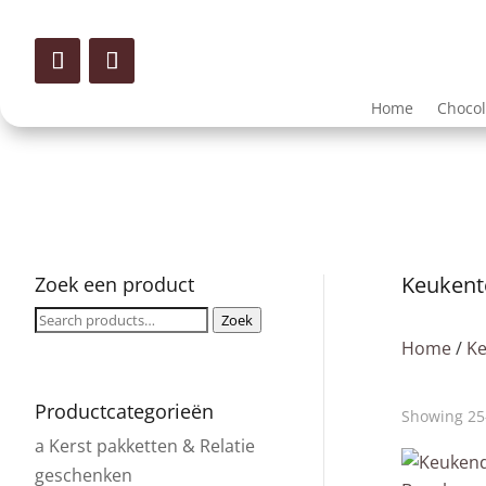
Home
Choco
Keukente
Zoek een product
Zoeken
Zoek
voor:
Home
/
Ke
Productcategorieën
Showing 25–
a Kerst pakketten & Relatie
geschenken